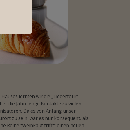
“
Hauses lernten wir die „Liedertour“
er die Jahre enge Kontakte zu vielen
nisatoren. Da es von Anfang unser
urort zu sein, war es nur konsequent, als
ne Reihe "Weinkauf trifft" einen neuen