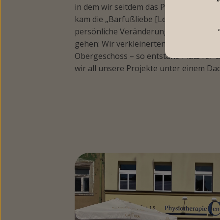
in dem wir seitdem das Physiotherapie
kam die „Barfußliebe [Leguano Barfuß
persönliche Veränderungen beschlosse
gehen: Wir verkleinerten unsere Praxis 
Obergeschoss – so entstand Platz für u
wir all unsere Projekte unter einem Dac