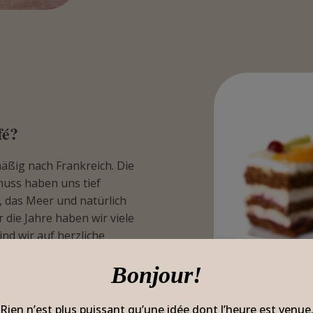
fé?
mäßig nach Frankreich. Die
uss haben uns tief
, das Meer und natürlich
 die Jahre haben wir viele
nd wir auf herzliche
aft leben. Diese
Bonjour!
ißenfels bringen.
 von Weißenfels ein Haus,
„Rien n’est plus puissant qu’une idée dont l’heure est venue.