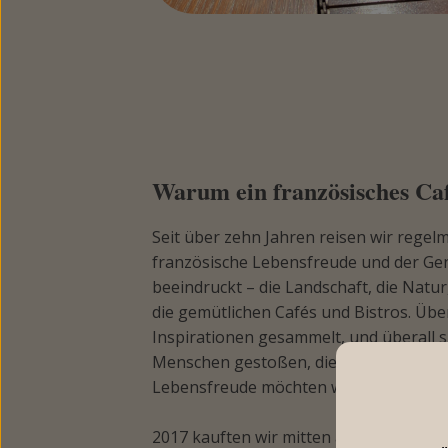
Warum ein französisches Ca
Seit über zehn Jahren reisen wir regel
französische Lebensfreude und der Gen
beeindruckt – die Landschaft, die Natur
die gemütlichen Cafés und Bistros. Über
Inspirationen gesammelt, und überall si
Menschen gestoßen, die ihre Leidensch
Lebensfreude möchten wir nun nach We
2017 kauften wir mitten auf dem Markt