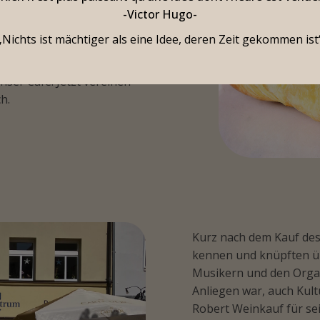
Centrum betreiben. 2023
-Victor Hugo-
schuhe]“ dazu. Durch
„Nichts ist mächtiger als eine Idee, deren Zeit gekommen ist
n wir, 2024 neue Wege zu
und verlegten sie in das
nser Café. Jetzt vereinen
h.
Kurz nach dem Kauf des 
kennen und knüpften üb
Musikern und den Orga
Anliegen war, auch Kult
Robert Weinkauf für sei